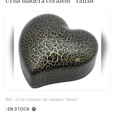
Urna madera corazón " Tanxu"
Ref.:
Urna corazón de madera "tanxu"
EN STOCK