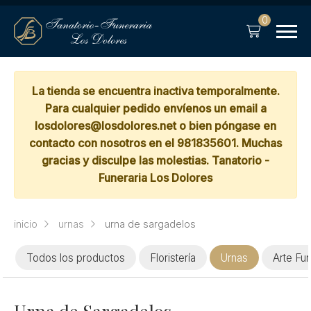
0
La tienda se encuentra inactiva temporalmente.
Para cualquier pedido envíenos un email a
losdolores@losdolores.net o bien póngase en
contacto con nosotros en el 981835601. Muchas
gracias y disculpe las molestias. Tanatorio -
Funeraria Los Dolores
inicio
urnas
urna de sargadelos
Todos los productos
Floristería
Urnas
Arte Fun