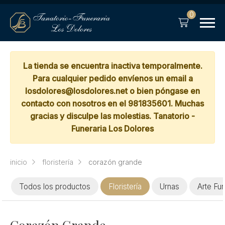
0
La tienda se encuentra inactiva temporalmente.
Para cualquier pedido envíenos un email a
losdolores@losdolores.net o bien póngase en
contacto con nosotros en el 981835601. Muchas
gracias y disculpe las molestias. Tanatorio -
Funeraria Los Dolores
inicio
floristería
corazón grande
Todos los productos
Floristería
Urnas
Arte Fun