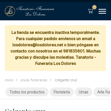
0
La tienda se encuentra inactiva temporalmente.
Para cualquier pedido envíenos un email a
losdolores@losdolores.net o bien póngase en
contacto con nosotros en el 981835601. Muchas
gracias y disculpe las molestias. Tanatorio -
Funeraria Los Dolores
inicio
joyas funerarias
colgante cruz
Todos los productos
Floristería
Urnas
Arte Fun